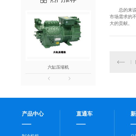
总的来
市场需求的
大的贡献。
六缸压缩机
小圆缸
产品中心
直通车
新
制冷机组
公